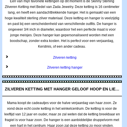
Een van mijn favoriete kettingen op dit moment is de Skinny Sterling
Zilveren Ketting met Bedel van Zada Jewelry. Deze ketting is 16 centimeter
lang, en heeft een aandachttrekkende hanger. Het is gemaakt van een
hoge kwaliteit sterling zilver materiaal. Deze ketting en hanger is veelzijdig
en past bij een verscheidenheid van verschillende outfits. De hanger is
ongeveer 3/4 inch in diameter, waardoor het een perfecte maat is voor
jonge meisjes. Deze hanger kan gepersonaliseerd worden met een
boodschap, zonder extra kosten. Het is perfect voor een verjaardag,
Kerstmis, of een ander cadeau.
Zilveren ketting
Zilveren ketting hanger
ZILVEREN KETTING MET HANGER GELOOF HOOP EN LIEFDE
Mama koopt de cadeautjes voor de halve verjaardag van haar zoon. Ze
vond deze echt coole ketting in het winkelcentrum. De ketting is voor de
leeftijd van 12 jaar en ouder, maar ze zal weten dat de ketting breekbaar en
fragiel is voor haar zoon. De hanger is een aanbiddelijke druppelvorm met
een hart in het centrum. Haar zoon zal deze ketting zo mooi vinden.